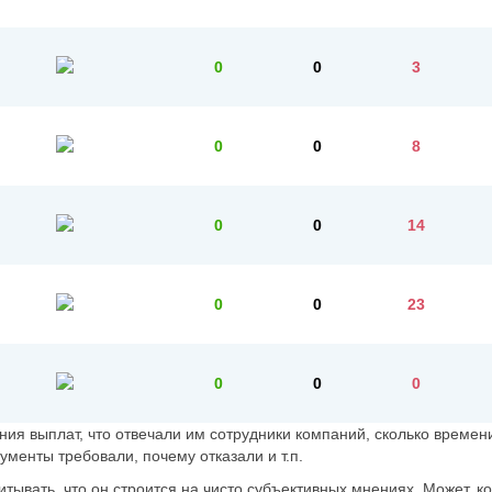
0
0
3
0
0
8
0
0
14
0
0
23
0
0
0
ия выплат, что отвечали им сотрудники компаний, сколько времен
ументы требовали, почему отказали и т.п.
тывать, что он строится на чисто субъективных мнениях. Может, к