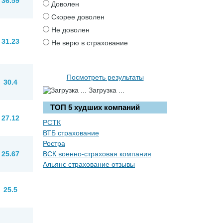
36.59
Доволен
Скорее доволен
Не доволен
31.23
Не верю в страхование
Посмотреть результаты
30.4
Загрузка ...
ТОП 5 худших компаний
27.12
РСТК
ВТБ страхование
Ростра
25.67
ВСК военно-страховая компания
Альянс страхование отзывы
25.5