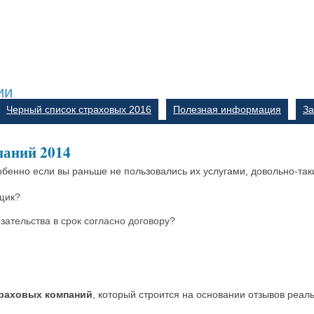
ии
Черный список страховых 2016
Полезная информация
За
паний 2014
бенно если вы раньше не пользовались их услугами, довольно-так
вщик?
ательства в срок согласно договору?
траховых компаний
, который строится на основании отзывов реал