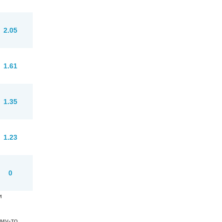
2.05
1.61
1.35
1.23
0
и
ому-то