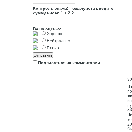
Контроль спама: Пожалуйста введите
сумму чисел 1 + 2 ?
Ваша оценка:
Хорошо
Нейтрально
Плохо
Подписаться на комментарии
30
В 
по
жи
вы
пу
об
Че
хо
20
бы