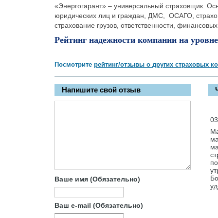
«Энергогарант» – универсальный страховщик. Ос
юридических лиц и граждан, ДМС, ОСАГО, страхов
страхование грузов, ответственности, финансовых
Рейтинг надежности компании на уровне
Посмотрите
рейтинг/отзывы о других страховых к
Напишите свой отзыв
03
Ма
ма
ма
ст
по
ут
Бо
Ваше имя (Обязательно)
уд
Ваш e-mail (Обязательно)