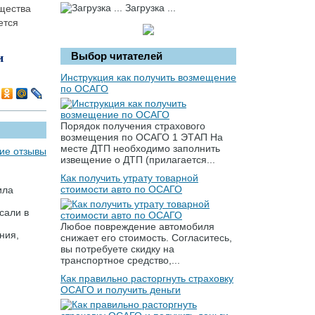
Загрузка ...
щества
ется
Выбор читателей
и
Инструкция как получить возмещение
по ОСАГО
Порядок получения страхового
возмещения по ОСАГО 1 ЭТАП На
месте ДТП необходимо заполнить
ие отзывы
извещение о ДТП (прилагается...
Как получить утрату товарной
стоимости авто по ОСАГО
ила
сали в
Любое повреждение автомобиля
ния,
снижает его стоимость. Согласитесь,
вы потребуете скидку на
транспортное средство,...
Как правильно расторгнуть страховку
ОСАГО и получить деньги