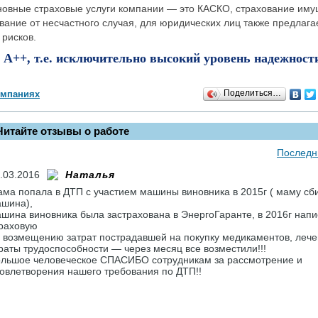
новные страховые услуги компании — это КАСКО, страхование иму
ание от несчастного случая, для юридических лиц также предлага
 рисков.
 А++, т.е. исключительно высокий уровень надежност
Поделиться…
омпаниях
Читайте отзывы о работе
Последн
.03.2016
Наталья
ма попала в ДТП с участием машины виновника в 2015г ( маму сб
шина),
шина виновника была застрахована в ЭнергоГаранте, в 2016г напи
раховую
 возмещению затрат пострадавшей на покупку медикаментов, лече
раты трудоспособности — через месяц все возместили!!!
льшое человеческое СПАСИБО сотрудникам за рассмотрение и
овлетворения нашего требования по ДТП!!