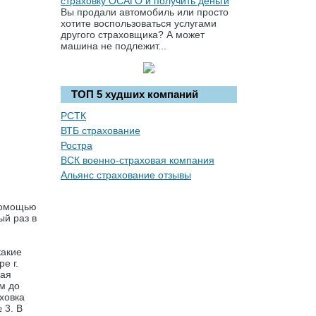
Вы продали автомобиль или просто
хотите воспользоваться услугами
другого страховщика? А может
машина не подлежит...
ТОП 5 худших компаний
РСТК
ВТБ страхование
Ростра
ВСК военно-страховая компания
Альянс страхование отзывы
 помощью
ый раз в
какие
е г.
кая
м до
ховка
 3. В