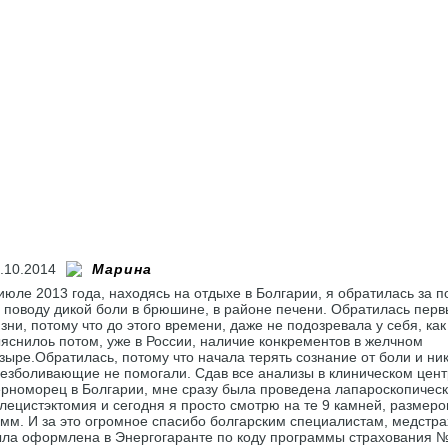
.10.2014
Марина
июле 2013 года, находясь на отдыхе в Болгарии, я обратилась за
 поводу дикой боли в брюшине, в районе печени. Обратилась перв
зни, потому что до этого времени, даже не подозревала у себя, как
яснилоь потом, уже в России, наличие конкрементов в желчном
зыре.Обратилась, потому что начала терять сознание от боли и ни
езболивающие не помогали. Сдав все анализы в клиническом центр
рноморец в Болгарии, мне сразу была проведена лапароскопичес
лецистэктомия и сегодня я просто смотрю на те 9 камней, размеро
мм. И за это огромное спасибо болгарским специалистам, медстра
ла оформлена в Энергогаранте по коду программы страхования №