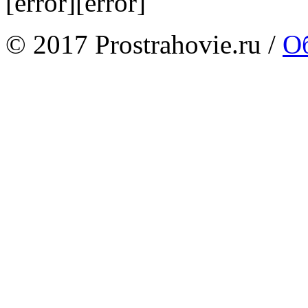
[error][error]
© 2017 Prostrahovie.ru /
Об